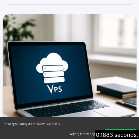
Ta witryna korzysta z plików COOKIES
0.1883 seconds.
Więcej informacji
Akceptuję