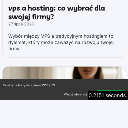
vps a hosting: co wybrać dla
swojej firmy?
27 lipca 2026
Wybór między VPS a tradycyjnym hostingiem to
dylemat, który może zaważyć na rozwoju twojej
firmy.
Ta witryna korzysta z plików COOKIES
0.2151 seconds.
Więcej informacji
Akceptuję